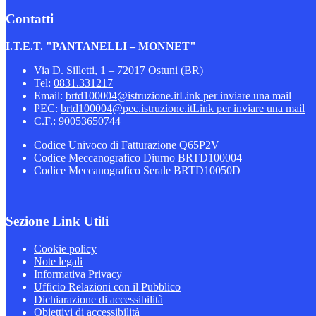
Contatti
I.T.E.T. "PANTANELLI – MONNET"
Via D. Silletti, 1 – 72017 Ostuni (BR)
Tel:
0831.331217
Email:
brtd100004@istruzione.it
Link per inviare una mail
PEC:
brtd100004@pec.istruzione.it
Link per inviare una mail
C.F.: 90053650744
Codice Univoco di Fatturazione Q65P2V
Codice Meccanografico Diurno BRTD100004
Codice Meccanografico Serale BRTD10050D
Sezione Link Utili
Cookie policy
Note legali
Informativa Privacy
Ufficio Relazioni con il Pubblico
Dichiarazione di accessibilità
Obiettivi di accessibilità