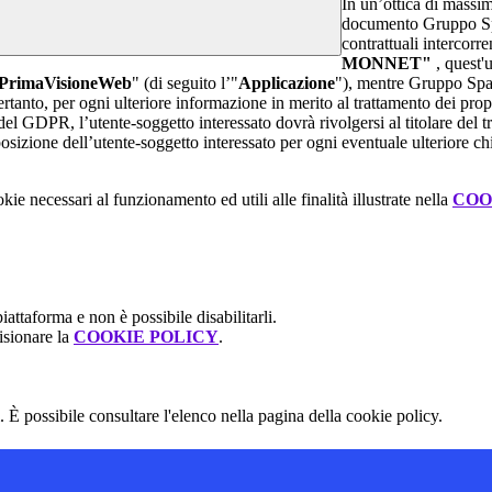
In un’ottica di massim
documento Gruppo Spag
contrattuali intercor
MONNET"
, quest'
PrimaVisioneWeb
" (di seguito l’"
Applicazione
"), mentre Gruppo Spa
rtanto, per ogni ulteriore informazione in merito al trattamento dei propr
 del GDPR, l’utente-soggetto interessato dovrà rivolgersi al titolare del tr
sizione dell’utente-soggetto interessato per ogni eventuale ulteriore ch
kie necessari al funzionamento ed utili alle finalità illustrate nella
COO
attaforma e non è possibile disabilitarli.
isionare la
COOKIE POLICY
.
 È possibile consultare l'elenco nella pagina della cookie policy.