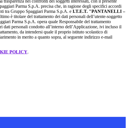
a trasparenza nei confronti dei soggetti interessati, con il presente
giari Parma S.p.A. precisa che, in ragione degli specifici accordi
renti tra Gruppo Spaggiari Parma S.p.A. e
I.T.E.T. "PANTANELLI –
ultimo è titolare del trattamento dei dati personali dell’utente-soggetto
ggiari Parma S.p.A. opera quale Responsabile del trattamento
i dati personali condotto all’interno dell’Applicazione, ivi incluso il
attamento, da intendersi quale il proprio istituto scolastico di
iarimento in merito a quanto sopra, al seguente indirizzo e-mail
KIE POLICY
.