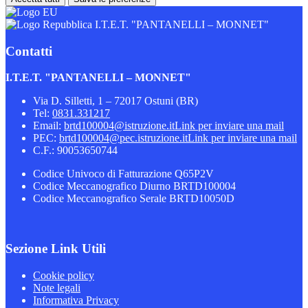
I.T.E.T. "PANTANELLI – MONNET"
Contatti
I.T.E.T. "PANTANELLI – MONNET"
Via D. Silletti, 1 – 72017 Ostuni (BR)
Tel:
0831.331217
Email:
brtd100004@istruzione.it
Link per inviare una mail
PEC:
brtd100004@pec.istruzione.it
Link per inviare una mail
C.F.: 90053650744
Codice Univoco di Fatturazione Q65P2V
Codice Meccanografico Diurno BRTD100004
Codice Meccanografico Serale BRTD10050D
Sezione Link Utili
Cookie policy
Note legali
Informativa Privacy