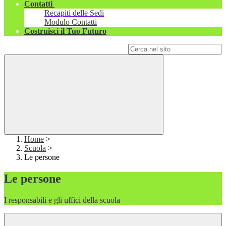
Contatti
Recapiti delle Sedi
Modulo Contatti
Costruisci il Tuo Futuro
Campo di ricerca per le pagine del sito
Home
>
Scuola
>
Le persone
Le persone
I responsabili e gli uffici della scuola