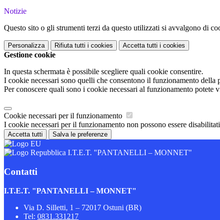
Notizie
Questo sito o gli strumenti terzi da questo utilizzati si avvalgono di coo
Personalizza
Rifiuta tutti
i cookies
Accetta tutti
i cookies
Gestione cookie
In questa schermata è possibile scegliere quali cookie consentire.
I cookie necessari sono quelli che consentono il funzionamento della pi
Per conoscere quali sono i cookie necessari al funzionamento potete v
Cookie necessari per il funzionamento
I cookie necessari per il funzionamento non possono essere disabilitati.
Accetta tutti
Salva le preferenze
I.T.E.T. "PANTANELLI – MONNET"
Contatti
I.T.E.T. "PANTANELLI – MONNET"
Via D. Silletti, 1 – 72017 Ostuni (BR)
Tel:
0831.331217