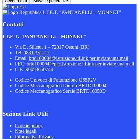
Accetta tutti
Salva le preferenze
I.T.E.T. "PANTANELLI – MONNET"
Contatti
I.T.E.T. "PANTANELLI – MONNET"
Via D. Silletti, 1 – 72017 Ostuni (BR)
Tel:
0831.331217
Email:
brtd100004@istruzione.it
Link per inviare una mail
PEC:
brtd100004@pec.istruzione.it
Link per inviare una mail
C.F.: 90053650744
Codice Univoco di Fatturazione Q65P2V
Codice Meccanografico Diurno BRTD100004
Codice Meccanografico Serale BRTD10050D
Sezione Link Utili
Cookie policy
Note legali
Informativa Privacy