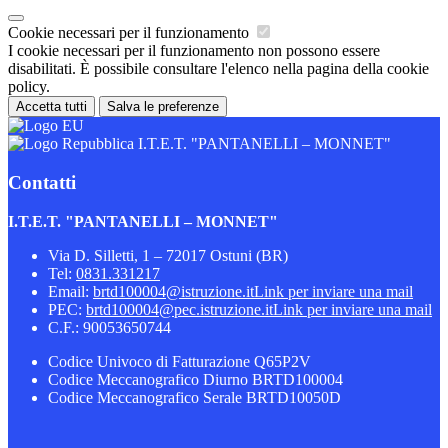
Cookie necessari per il funzionamento
I cookie necessari per il funzionamento non possono essere
disabilitati. È possibile consultare l'elenco nella pagina della cookie
policy.
Accetta tutti
Salva le preferenze
I.T.E.T. "PANTANELLI – MONNET"
Contatti
I.T.E.T. "PANTANELLI – MONNET"
Via D. Silletti, 1 – 72017 Ostuni (BR)
Tel:
0831.331217
Email:
brtd100004@istruzione.it
Link per inviare una mail
PEC:
brtd100004@pec.istruzione.it
Link per inviare una mail
C.F.: 90053650744
Codice Univoco di Fatturazione Q65P2V
Codice Meccanografico Diurno BRTD100004
Codice Meccanografico Serale BRTD10050D