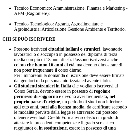
Tecnico Economico: Amministrazione, Finanza e Marketing -
AFM (Ragioniere);
Tecnico Tecnologico: Agraria, Agroalimentare e
Agroindustria; Articolazione Gestione Ambiente e Territorio.
CHI SI PUÒ ISCRIVERE
Possono iscriversi
cittadini italiani o stranieri
, lavoratori
e
lavoratrici o disoccupati in possesso del diploma di terza
media con più di 18 anni di età. Possono iscriversi anche
coloro
che hanno 16 anni
di età, ma devono dimostrare di
non poter frequentare il corso diurno.
Per i minorenni la domanda di iscrizione deve essere firmata
dai genitori o da persona autorizzata ed avente titolo.
Gli studenti stranieri in Italia
che vogliano iscriversi al
Corso Serale, devono essere in possesso di
regolare
permesso di soggiorno
e devono aver frequentato,
nel
proprio paese d'origine
, un periodo di studi non inferiore
agli otto anni,
pari alla licenza media
, da certificare secondo
le modalità previste dalla legge (e attraverso cui possono
ottenere eventuali Crediti Formativi scolastici in grado di
attestare le precedenti competenze e il grado scolastico
raggiunto) o
, in sostituzione
, essere in possesso
di una