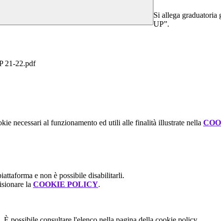
Si allega graduatoria
UP”.
1-22.pdf
kie necessari al funzionamento ed utili alle finalità illustrate nella
COO
attaforma e non è possibile disabilitarli.
isionare la
COOKIE POLICY
.
 È possibile consultare l'elenco nella pagina della cookie policy.