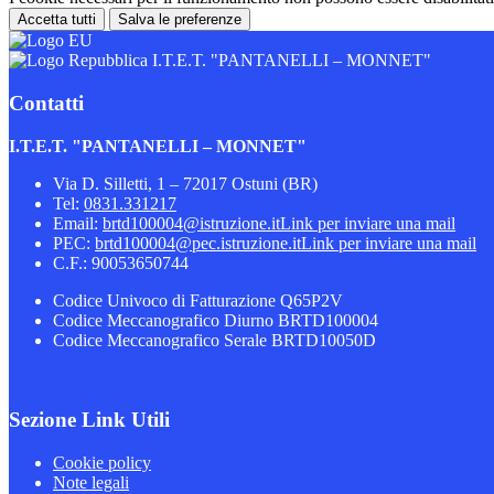
Accetta tutti
Salva le preferenze
I.T.E.T. "PANTANELLI – MONNET"
Contatti
I.T.E.T. "PANTANELLI – MONNET"
Via D. Silletti, 1 – 72017 Ostuni (BR)
Tel:
0831.331217
Email:
brtd100004@istruzione.it
Link per inviare una mail
PEC:
brtd100004@pec.istruzione.it
Link per inviare una mail
C.F.: 90053650744
Codice Univoco di Fatturazione Q65P2V
Codice Meccanografico Diurno BRTD100004
Codice Meccanografico Serale BRTD10050D
Sezione Link Utili
Cookie policy
Note legali