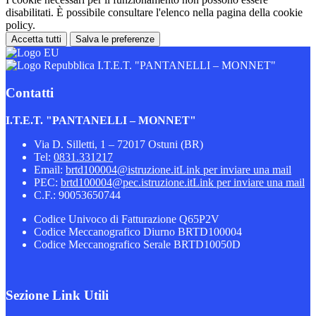
disabilitati. È possibile consultare l'elenco nella pagina della cookie
policy.
Accetta tutti
Salva le preferenze
I.T.E.T. "PANTANELLI – MONNET"
Contatti
I.T.E.T. "PANTANELLI – MONNET"
Via D. Silletti, 1 – 72017 Ostuni (BR)
Tel:
0831.331217
Email:
brtd100004@istruzione.it
Link per inviare una mail
PEC:
brtd100004@pec.istruzione.it
Link per inviare una mail
C.F.: 90053650744
Codice Univoco di Fatturazione Q65P2V
Codice Meccanografico Diurno BRTD100004
Codice Meccanografico Serale BRTD10050D
Sezione Link Utili