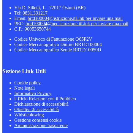
Via D. Silletti, 1 – 72017 Ostuni (BR)
Tel:
0831.331217
Email:
brtd100004@istruzione.it
Link per inviare una mail
PEC:
brtd100004@pec.istruzione.it
Link per inviare una mail
C.F.: 90053650744
Codice Univoco di Fatturazione Q65P2V
Codice Meccanografico Diurno BRTD100004
Codice Meccanografico Serale BRTD10050D
Sezione Link Utili
Cookie policy
Note legali
Informativa Privacy
Ufficio Relazioni con il Pubblico
Dichiarazione di accessibilità
Obiettivi di accessibilità
Whistleblowing
Gestione consensi cookie
Amministrazione trasparente