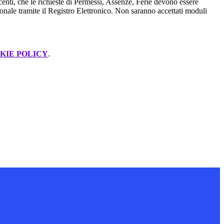
enti, che le richieste di Permessi, Assenze, Ferie devono essere
rsonale tramite il Registro Elettronico. Non saranno accettati moduli
KIE POLICY
.