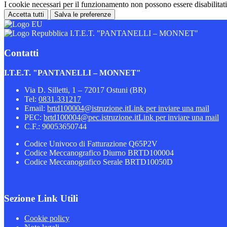
I cookie necessari per il funzionamento non possono essere disabilitati.
Accetta tutti
Salva le preferenze
I.T.E.T. "PANTANELLI – MONNET"
Contatti
I.T.E.T. "PANTANELLI – MONNET"
Via D. Silletti, 1 – 72017 Ostuni (BR)
Tel:
0831.331217
Email:
brtd100004@istruzione.it
Link per inviare una mail
PEC:
brtd100004@pec.istruzione.it
Link per inviare una mail
C.F.: 90053650744
Codice Univoco di Fatturazione Q65P2V
Codice Meccanografico Diurno BRTD100004
Codice Meccanografico Serale BRTD10050D
Sezione Link Utili
Cookie policy