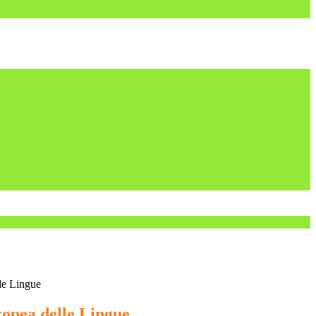
le Lingue
opea delle Lingue