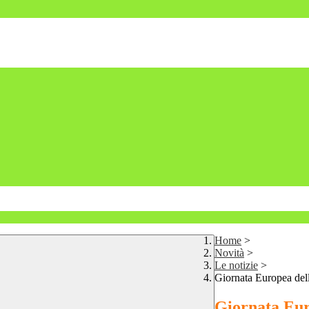
Home
>
Novità
>
Le notizie
>
Giornata Europea del
Giornata Eur