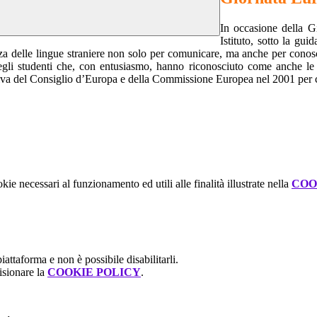
In occasione della Gi
Istituto, sotto la gui
anza delle lingue straniere non solo per comunicare, ma anche per conosc
 degli studenti che, con entusiasmo, hanno riconosciuto come anche le
iativa del Consiglio d’Europa e della Commissione Europea nel 2001 per ce
kie necessari al funzionamento ed utili alle finalità illustrate nella
COO
attaforma e non è possibile disabilitarli.
isionare la
COOKIE POLICY
.