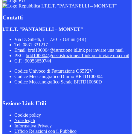
I.T.E.T. "PANTANELLI – MONNET"
Contatti
I.T.E.T. "PANTANELLI – MONNET"
Via D. Silletti, 1 – 72017 Ostuni (BR)
Tel:
0831.331217
Email:
brtd100004@istruzione.it
Link per inviare una mail
PEC:
brtd100004@pec.istruzione.it
Link per inviare una mail
C.F.: 90053650744
Codice Univoco di Fatturazione Q65P2V
Codice Meccanografico Diurno BRTD100004
Codice Meccanografico Serale BRTD10050D
Sezione Link Utili
Cookie policy
Note legali
Informativa Privacy
Ufficio Relazioni con il Pubblico