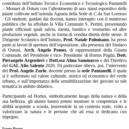
contributo dell’Istituto Tecnico Economico e Tecnologico Pantanelli
– Monnet di Ostuni con l’allestimento di uno stand espositivo delle
piante coltivate nell’azienda Agraria della Sede di C.da San Lorenzo
. Gli studenti, guidati dai docenti, hanno interagito con il numeroso
pubblico che ha affollato la Villa Comunale S. Pertini, presentando
piante officinali quali salvia, menta, basilico e rosmarino ed altre
produzioni vegetali, anche in forma di vendita diretta delle stesse. Il
Dirigente Scolastico dell’Istituto,
Prof. Natale Palmisano
, ha preso
parte ai lavori di apertura dell’esposizione, alla presenza del Sindaco
di Ostuni,
Arch. Angelo Pomes
, di rappresentanti della Giunta
Comunale, del Presidente e vice- Presidente
di Hortus Puglia,
Dott.
Pierangelo Argentieri
e
Dott.ssa Alma Sammarco
e del Direttivo
del
GAL Alto Salento
2020. Di particolare rilievo, poi, l’intervento
del
Prof. Angelo Zurlo
, docente presso la
sede Pantanelli
, il quale
si è soffermato sul valore culturale, storico ed economico del verde
urbano, e sull’importanza della sensibilizzazione dei giovani su tale
tematica in ambito didattico.
Partecipando ad Hortus, simbolicamente luogo della natura e della
sua bellezza, gli alunni hanno potuto mostrare le competenze e le
abilità acquisite a scuola, inserendole in un contesto reale, volto a
valorizzare la natura e le persone che ad essa si dedicano con
impegno.
Evento Hortus