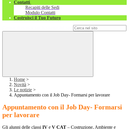
Contatti
Recapiti delle Sedi
Modulo Contatti
Costruisci il Tuo Futuro
Campo di ricerca per le pagine del sito
Home
>
Novità
>
Le notizie
>
Appuntamento con il Job Day- Formarsi per lavorare
Appuntamento con il Job Day- Formarsi
per lavorare
Gli alunni delle classi
IV
e
V CAT
– Costruzione, Ambiente e