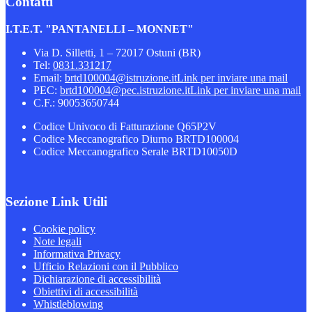
Contatti
I.T.E.T. "PANTANELLI – MONNET"
Via D. Silletti, 1 – 72017 Ostuni (BR)
Tel:
0831.331217
Email:
brtd100004@istruzione.it
Link per inviare una mail
PEC:
brtd100004@pec.istruzione.it
Link per inviare una mail
C.F.: 90053650744
Codice Univoco di Fatturazione Q65P2V
Codice Meccanografico Diurno BRTD100004
Codice Meccanografico Serale BRTD10050D
Sezione Link Utili
Cookie policy
Note legali
Informativa Privacy
Ufficio Relazioni con il Pubblico
Dichiarazione di accessibilità
Obiettivi di accessibilità
Whistleblowing