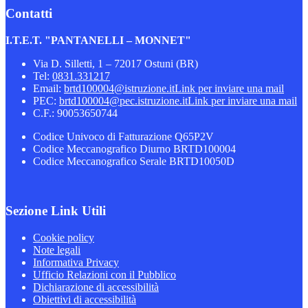
Contatti
I.T.E.T. "PANTANELLI – MONNET"
Via D. Silletti, 1 – 72017 Ostuni (BR)
Tel:
0831.331217
Email:
brtd100004@istruzione.it
Link per inviare una mail
PEC:
brtd100004@pec.istruzione.it
Link per inviare una mail
C.F.: 90053650744
Codice Univoco di Fatturazione Q65P2V
Codice Meccanografico Diurno BRTD100004
Codice Meccanografico Serale BRTD10050D
Sezione Link Utili
Cookie policy
Note legali
Informativa Privacy
Ufficio Relazioni con il Pubblico
Dichiarazione di accessibilità
Obiettivi di accessibilità