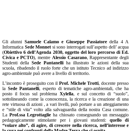
Gli alunni
Samuele Calamo e Giuseppe Passiatore
della 4 A
Informatica
Sede Monnet
si sono interrogati sull’aspetto dell’ acqua
(
Obiettivo 6 dell’Agenda 2030, oggetto del loro percorso di Ed.
Civica e PCTO
), mentre
Alessio Casarano
, Rappresentante degli
Studenti della
Sede Pantanelli
ha illustrato le azioni della sua
scuola, ribadendo il ruolo forte che un istituto Tecnico ad indirizzo
agro-ambientale può avere a livello di territorio.
L’incontro è proseguito con il
Prof. Michele Trotti
, docente presso
la
Sede Pantanelli
, esperto di tematiche agro-ambientali, che ha
posto il focus sul problema
Xylella
, e sul concetto di “suolo”,
sottolineando come la conoscenza, la ricerca e la creazione di una
rete virtuosa di azioni , a vari livelli, può portare a un atteggiamento
e “stile di vita” volto alla salvaguardia della nostra Casa comune.
La
Prof.ssa Legrottaglie
ha chiosato consegnando un messaggio
pedagogicamente stimolante per i giovani studenti:
quello di
“volare alto”, di agire, di crescere nella ricerca, nell’interesse e
la cura nei confronti della Madre Terra che ci ospita
.