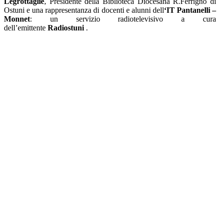
Legrottaglie
, Presidente della Biblioteca Diocesana R.Ferrigno di
Ostuni e una rappresentanza di docenti e alunni dell
‘IT Pantanelli –
Monnet
: un servizio radiotelevisivo a cura
dell’emittente
Radiostuni
.