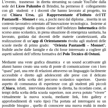
L’evento, trasmesso in diretta streaming su canale YouTube dalla
sede del
Liceo Palumbo
di Brindisi, ha permesso il collegamento
con gli studenti e i docenti che hanno lavorato al progetto, tra
cui
Chiara Urso,
già
Rappresentante d’Istituto
dell’
IT
Pantanelli – Monnet
e ora, a pochi mesi dal diploma , inserita in un
contesto lavorativo orientato all’innovazione tecnologica. Insieme ai
suoi compagni della quinta classe dell’indirizzo
Informatica
dello
scorso anno scolastico, in piena situazione di emergenza sanitaria, ha
lavorato, guidata dai docenti delle materie caratterizzanti, alla
realizzazione di un’
app di Orientamento
rivolta agli studenti delle
scuole medie di primo grado: “
Orienta Pantanelli – Monnet
”,
fruibile anche dalle famiglie e da chi fosse interessato a cogliere gli
aspetti salienti dell’offerta formativa del
Polo Tecnico di Ostuni.
Mediante una veste grafica dinamica e un sound accattivante gli
alunni hanno creato una sorta di ponte di comunicazione con i loro
“quasi” pari, una rete di relazioni attraverso un linguaggio facilmente
accessibile e diretto agli adolescenti alle prese con il delicato
momento della scelta del percorso scolastico superiore. Questo
aspetto di comunanza di esperienze con gli studenti più piccoli
(
Chiara
, infatti, intervistata durante la diretta, ha ricordato come, ai
tempi della scelta della scuola superiore, non aveva potuto “vivere”
virtualmente la nuova scuola, mediante link, foto gallery e
approfondimenti di vario tipo) l’ha portata ad interrogarsi su un
possibile bisogno , quello di conoscere una nuova realtà in modo