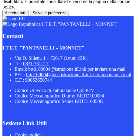
disabilitati. È possibile consultare l'elenco nella pagina della cookie
policy.
Accetta tutti
Salva le preferenze
I.T.E.T. "PANTANELLI – MONNET"
Contatti
I.T.E.T. "PANTANELLI – MONNET"
Via D. Silletti, 1 – 72017 Ostuni (BR)
Tel:
0831.331217
Email:
brtd100004@istruzione.it
Link per inviare una mail
PEC:
brtd100004@pec.istruzione.it
Link per inviare una mail
C.F.: 90053650744
Codice Univoco di Fatturazione Q65P2V
Codice Meccanografico Diurno BRTD100004
Codice Meccanografico Serale BRTD10050D
Sezione Link Utili
Cookie policy