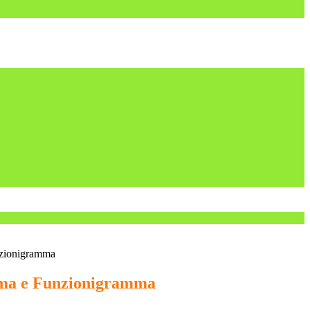
zionigramma
ma e Funzionigramma