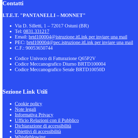
Contatti
I.T.E.T. "PANTANELLI – MONNET"
Via D. Silletti, 1 – 72017 Ostuni (BR)
Tel:
0831.331217
Email:
brtd100004@istruzione.it
Link per inviare una mail
PEC:
brtd100004@pec.istruzione.it
Link per inviare una mail
C.F.: 90053650744
Codice Univoco di Fatturazione Q65P2V
Codice Meccanografico Diurno BRTD100004
Codice Meccanografico Serale BRTD10050D
Sezione Link Utili
Cookie policy
Note legali
Informativa Privacy
Ufficio Relazioni con il Pubblico
Dichiarazione di accessibilità
Obiettivi di accessibilità
Whistleblowing