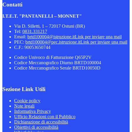
Contatti
I.T.E.T. "PANTANELLI – MONNET"
Via D. Silletti, 1 – 72017 Ostuni (BR)
Tel:
0831.331217
Email:
brtd100004@istruzione.it
Link per inviare una mail
PEC:
brtd100004@pec.istruzione.it
Link per inviare una mail
C.F.: 90053650744
Codice Univoco di Fatturazione Q65P2V
Codice Meccanografico Diurno BRTD100004
Codice Meccanografico Serale BRTD10050D
Sezione Link Utili
Cookie policy
Note legali
Informativa Privacy
Ufficio Relazioni con il Pubblico
Dichiarazione di accessibilità
Obiettivi di accessibilità