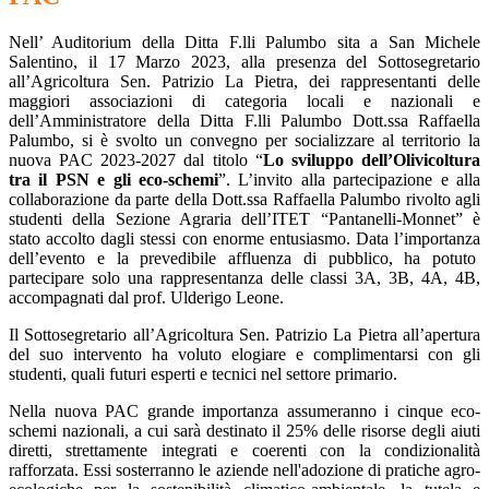
Nell’ Auditorium della Ditta F.lli Palumbo sita a San Michele
Salentino, il 17 Marzo 2023, alla presenza del Sottosegretario
all’Agricoltura Sen. Patrizio La Pietra, dei rappresentanti delle
maggiori associazioni di categoria locali e nazionali e
dell’Amministratore della Ditta F.lli Palumbo Dott.ssa Raffaella
Palumbo, si è svolto un convegno per socializzare al territorio la
nuova PAC 2023-2027 dal titolo “
Lo sviluppo dell’Olivicoltura
tra il PSN e gli eco-schemi
”. L’invito alla partecipazione e alla
collaborazione da parte della Dott.ssa Raffaella Palumbo rivolto agli
studenti della Sezione Agraria dell’ITET “Pantanelli-Monnet” è
stato accolto dagli stessi con enorme entusiasmo. Data l’importanza
dell’evento e la prevedibile affluenza di pubblico, ha potuto
partecipare solo una rappresentanza delle classi 3A, 3B, 4A, 4B,
accompagnati dal prof. Ulderigo Leone.
Il Sottosegretario all’Agricoltura Sen. Patrizio La Pietra all’apertura
del suo intervento ha voluto elogiare e complimentarsi con gli
studenti, quali futuri esperti e tecnici nel settore primario.
Nella nuova PAC grande importanza assumeranno i cinque eco-
schemi nazionali, a cui sarà destinato il 25% delle risorse degli aiuti
diretti, strettamente integrati e coerenti con la condizionalità
rafforzata. Essi sosterranno le aziende nell'adozione di pratiche agro-