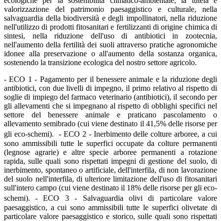
ecologiche per la sostenibilità climatico-ambientale, la tutela e
valorizzazione del patrimonio paesaggistico e culturale, nella
salvaguardia della biodiversità e degli impollinatori, nella riduzione
nell'utilizzo di prodotti fitosanitari e fertilizzanti di origine chimica di
sintesi, nella riduzione dell'uso di antibiotici in zootecnia,
nell'aumento della fertilità dei suoli attraverso pratiche agronomiche
idonee alla preservazione o all'aumento della sostanza organica,
sostenendo la transizione ecologica del nostro settore agricolo.
- ECO 1 - Pagamento per il benessere animale e la riduzione degli
antibiotici, con due livelli di impegno, il primo relativo al rispetto di
soglie di impiego del farmaco veterinario (antibiotici), il secondo per
gli allevamenti che si impegnano al rispetto di obblighi specifici nel
settore del benessere animale e praticano pascolamento o
allevamento semibrado (cui viene destinato il 41,5% delle risorse per
gli eco-schemi).
- ECO 2 - Inerbimento delle colture arboree, a cui
sono ammissibili tutte le superfici occupate da colture permanenti
(legnose agrarie) e altre specie arboree permanenti a rotazione
rapida, sulle quali sono rispettati impegni di gestione del suolo, di
inerbimento, spontaneo o artificiale, dell'interfila, di non lavorazione
del suolo nell'interfila, di ulteriore limitazione dell'uso di fitosanitari
sull'intero campo (cui viene destinato il 18% delle risorse per gli eco-
schemi).
-
ECO 3 - Salvaguardia olivi di particolare valore
paesaggistico, a cui sono ammissibili tutte le superfici olivetate di
particolare valore paesaggistico e storico, sulle quali sono rispettati