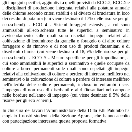
gli impegni specifici, aggiuntivi a quelli previsti da ECO-2, ECO-5 e
i disciplinari di produzione integrata, relativi alla potatura annuale
delle chiome secondo criteri stabiliti e al divieto di bruciatura in loco
dei residui di potatura (cui viene destinato il 17% delle risorse per gli
eco-schemi).
-
ECO 4 - Sistemi foraggeri estensivi, a cui sono
ammissibili all'eco-schema tutte le superfici a seminativo in
avvicendamento sulle quali sono rispettati impegni relativi alla
coltivazione di leguminose da granella o foraggio o di altre colture
foraggere o da rinnovo e di non uso di prodotti fitosanitari e di
diserbanti chimici (cui viene destinato il 18,5% delle risorse per gli
eco-schemi).
-
ECO 5 - Misure specifiche per gli impollinatori, a
cui sono ammissibili le superfici a seminativo e quelle occupate da
colture arboree permanenti sulle quali sono rispettati gli impegni
relativi alla coltivazione di colture a perdere di interesse mellifero nei
seminativi o la coltivazione di colture a perdere di interesse mellifero
nell'interfila delle colture permanenti, incluso in entrambi i casi
l'impegno di non uso di diserbanti e altri fitosanitari nel campo e
nelle bordure nell'anno di impegno (cui viene destinato il 5% delle
risorse per gli eco-schemi).
In chiusura dei lavori l’Amministratore della Ditta F.lli Palumbo ha
elogiato i nostri studenti della Sezione Agraria, che hanno accolto
con partecipazione interessata questa proposta formativa.