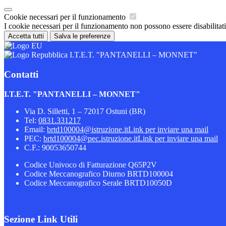
Cookie necessari per il funzionamento
I cookie necessari per il funzionamento non possono essere disabilitati.
Accetta tutti
Salva le preferenze
I.T.E.T. "PANTANELLI – MONNET"
Contatti
I.T.E.T. "PANTANELLI – MONNET"
Via D. Silletti, 1 – 72017 Ostuni (BR)
Tel:
0831.331217
Email:
brtd100004@istruzione.it
Link per inviare una mail
PEC:
brtd100004@pec.istruzione.it
Link per inviare una mail
C.F.: 90053650744
Codice Univoco di Fatturazione Q65P2V
Codice Meccanografico Diurno BRTD100004
Codice Meccanografico Serale BRTD10050D
Sezione Link Utili