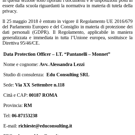
In questa sezione sono riportati i documenti e le disposizioni posti in
essere dalla scuola riguardanti la normativa in materia di tutela della
privacy.
Il 25 maggio 2018 è entrato in vigore il Regolamento UE 2016/679
del Parlamento Europeo e del Consiglio in materia di protezione dei
dati personali (GDPR). Il Regolamento, applicabile in maniera
generalizzata e immediata in tutta l’Unione europea, sostituisce la
Direttiva 95/46/CE.
Data Protection Officer – I.T. “Pantanelli – Monnet”
Nome e cognome:
Avv. Alessandra Lezzi
Studio di consulenza:
Edu Consulting SRL
Sede:
Via XX Settembre n.118
Città e CAP:
00187 ROMA
Provincia:
RM
Tel:
06-87153238
E-mail:
richieste@educonsulting.it