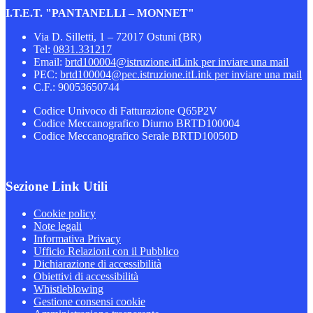
I.T.E.T. "PANTANELLI – MONNET"
Via D. Silletti, 1 – 72017 Ostuni (BR)
Tel:
0831.331217
Email:
brtd100004@istruzione.it
Link per inviare una mail
PEC:
brtd100004@pec.istruzione.it
Link per inviare una mail
C.F.: 90053650744
Codice Univoco di Fatturazione Q65P2V
Codice Meccanografico Diurno BRTD100004
Codice Meccanografico Serale BRTD10050D
Sezione Link Utili
Cookie policy
Note legali
Informativa Privacy
Ufficio Relazioni con il Pubblico
Dichiarazione di accessibilità
Obiettivi di accessibilità
Whistleblowing
Gestione consensi cookie