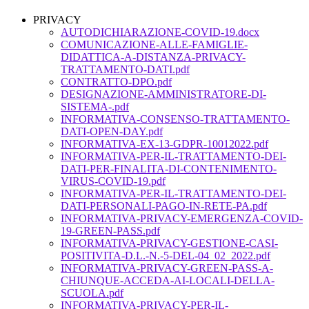
PRIVACY
AUTODICHIARAZIONE-COVID-19.docx
COMUNICAZIONE-ALLE-FAMIGLIE-
DIDATTICA-A-DISTANZA-PRIVACY-
TRATTAMENTO-DATI.pdf
CONTRATTO-DPO.pdf
DESIGNAZIONE-AMMINISTRATORE-DI-
SISTEMA-.pdf
INFORMATIVA-CONSENSO-TRATTAMENTO-
DATI-OPEN-DAY.pdf
INFORMATIVA-EX-13-GDPR-10012022.pdf
INFORMATIVA-PER-IL-TRATTAMENTO-DEI-
DATI-PER-FINALITA-DI-CONTENIMENTO-
VIRUS-COVID-19.pdf
INFORMATIVA-PER-IL-TRATTAMENTO-DEI-
DATI-PERSONALI-PAGO-IN-RETE-PA.pdf
INFORMATIVA-PRIVACY-EMERGENZA-COVID-
19-GREEN-PASS.pdf
INFORMATIVA-PRIVACY-GESTIONE-CASI-
POSITIVITA-D.L.-N.-5-DEL-04_02_2022.pdf
INFORMATIVA-PRIVACY-GREEN-PASS-A-
CHIUNQUE-ACCEDA-AI-LOCALI-DELLA-
SCUOLA.pdf
INFORMATIVA-PRIVACY-PER-IL-