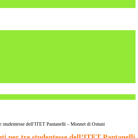
e studentesse dell’ITET Pantanelli – Monnet di Ostuni
i per tre studentesse dell’ITET Pantanelli