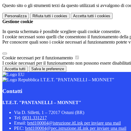
Questo sito o gli strumenti terzi da questo utilizzati si avvalgono di coo
Personalizza
Rifiuta tutti
i cookies
Accetta tutti
i cookies
Gestione cookie
In questa schermata è possibile scegliere quali cookie consentire.
I cookie necessari sono quelli che consentono il funzionamento della pi
Per conoscere quali sono i cookie necessari al funzionamento potete v
Cookie necessari per il funzionamento
I cookie necessari per il funzionamento non possono essere disabilitati.
Accetta tutti
Salva le preferenze
I.T.E.T. "PANTANELLI – MONNET"
Contatti
I.T.E.T. "PANTANELLI – MONNET"
Via D. Silletti, 1 – 72017 Ostuni (BR)
Tel:
0831.331217
Email:
brtd100004@istruzione.it
Link per inviare una mail
PEC:
brtd100004@pec.istruzione.it
Link per inviare una mail