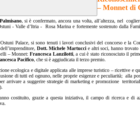
– Monnet di 
 Palmisano
, si è confermato, ancora una volta, all’altezza, nel
coglie
tuni - Valle d’Itria -
Rosa Marina e fortemente sostenuto dalla Famig
 Ostuni Palace, si sono tenuti i lavori conclusivi del concorso e la C
io dell’imprenditore,
Dott. Michele Martucci
e altri soci, hanno trovato 
nelli – Monnet:
Francesca Lanzilotti
, a cui è stato riconosciuto il pr
ancesca Pacifico
, che si è aggiudicata il terzo premio.
ione ecologica e digitale applicata alle imprese turistico – ricettive e q
lusione di tutti ed ognuno, nelle proprie esigenze e peculiarità;
alla pos
per arrivare a suggerire strategie di marketing e promozione
territori
).
hanno costituito, grazie a questa iniziativa, il campo di ricerca e di a
va.