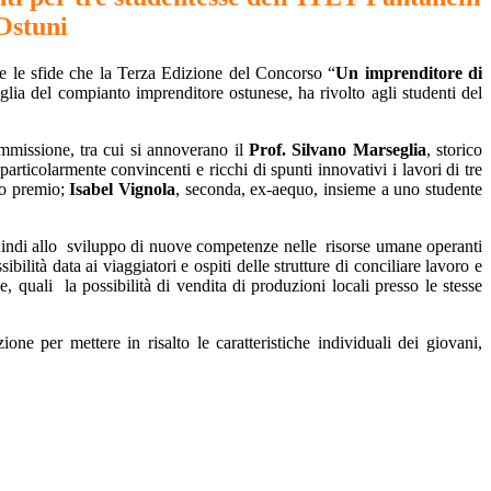
Ostuni
re le sfide che la Terza Edizione del Concorso “
Un imprenditore di
lia del compianto imprenditore ostunese, ha rivolto agli studenti del
ommissione, tra cui si annoverano il
Prof. Silvano Marseglia
, storico
particolarmente convincenti e ricchi di spunti innovativi i lavori di tre
imo premio;
Isabel Vignola
, seconda, ex-aequo, insieme a uno studente
uindi allo
sviluppo di nuove competenze nelle
risorse umane operanti
sibilità data ai viaggiatori e ospiti delle strutture di conciliare lavoro e
ale, quali
la possibilità di vendita di produzioni locali presso le stesse
zione per mettere in risalto le caratteristiche individuali dei giovani,