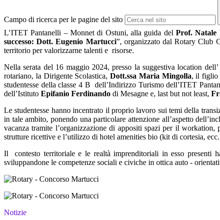
Campo di ricerca per le pagine del sito
L’ITET Pantanelli – Monnet di Ostuni, alla guida del
Prof. Natale
successo: Dott. Eugenio Martucci
”, organizzato dal Rotary Club Os
territorio per valorizzarne talenti e
risorse.
Nella serata del 16 maggio 2024, presso la suggestiva location dell’
rotariano, la Dirigente Scolastica,
Dott.ssa Maria Mingolla
, il figl
studentesse della classe 4 B
dell’Indirizzo Turismo dell’ITET Panta
dell’Istituto
Epifanio Ferdinando
di Mesagne e, last but not least,
Fr
Le studentesse hanno incentrato il proprio lavoro sui temi della transiz
in tale ambito, ponendo una particolare attenzione all’aspetto dell’inc
vacanza tramite l’organizzazione di appositi spazi per il workation, 
strutture ricettive e l’utilizzo di hotel amenities bio (kit di cortesia, ecc.
Il
contesto territoriale e le realtà imprenditoriali in esso presenti 
sviluppandone le competenze sociali e civiche in ottica auto - orientati
Notizie