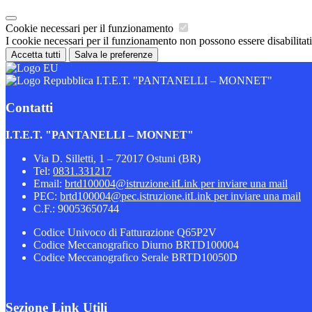
Cookie necessari per il funzionamento
I cookie necessari per il funzionamento non possono essere disabilitati.
Accetta tutti
Salva le preferenze
I.T.E.T. "PANTANELLI – MONNET"
Contatti
I.T.E.T. "PANTANELLI – MONNET"
Via D. Silletti, 1 – 72017 Ostuni (BR)
Tel:
0831.331217
Email:
brtd100004@istruzione.it
Link per inviare una mail
PEC:
brtd100004@pec.istruzione.it
Link per inviare una mail
C.F.: 90053650744
Codice Univoco di Fatturazione Q65P2V
Codice Meccanografico Diurno BRTD100004
Codice Meccanografico Serale BRTD10050D
Sezione Link Utili