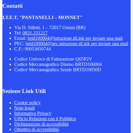
Contatti
I.T.E.T. "PANTANELLI – MONNET"
Via D. Silletti, 1 – 72017 Ostuni (BR)
Tel:
0831.331217
Email:
brtd100004@istruzione.it
Link per inviare una mail
PEC:
brtd100004@pec.istruzione.it
Link per inviare una mail
C.F.: 90053650744
Codice Univoco di Fatturazione Q65P2V
Codice Meccanografico Diurno BRTD100004
Codice Meccanografico Serale BRTD10050D
Sezione Link Utili
Cookie policy
Note legali
Informativa Privacy
Ufficio Relazioni con il Pubblico
Dichiarazione di accessibilità
Obiettivi di accessibilità