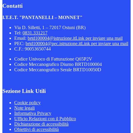
Contatti
I.T.E.T. "PANTANELLI – MONNET"
Via D. Silletti, 1 – 72017 Ostuni (BR)
Tel:
0831.331217
Email:
brtd100004@istruzione.it
Link per inviare una mail
PEC:
brtd100004@pec.istruzione.it
Link per inviare una mail
C.F.: 90053650744
Codice Univoco di Fatturazione Q65P2V
Codice Meccanografico Diurno BRTD100004
Codice Meccanografico Serale BRTD10050D
Sezione Link Utili
Cookie policy
Note legali
Informativa Privacy
Ufficio Relazioni con il Pubblico
Dichiarazione di accessibilità
Obiettivi di accessibilità