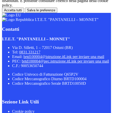
disabilitati. È possibile consultare l'elenco nella pagina della cookie
policy.
Accetta tutti
Salva le preferenze
I.T.E.T. "PANTANELLI – MONNET"
Contatti
I.T.E.T. "PANTANELLI – MONNET"
Via D. Silletti, 1 – 72017 Ostuni (BR)
Tel:
0831.331217
Email:
brtd100004@istruzione.it
Link per inviare una mail
PEC:
brtd100004@pec.istruzione.it
Link per inviare una mail
C.F.: 90053650744
Codice Univoco di Fatturazione Q65P2V
Codice Meccanografico Diurno BRTD100004
Codice Meccanografico Serale BRTD10050D
Sezione Link Utili
Cookie policy