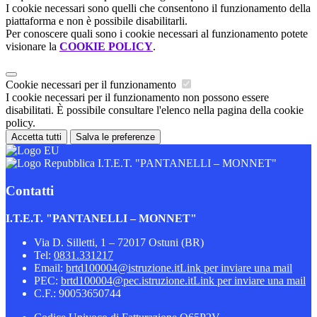
I cookie necessari sono quelli che consentono il funzionamento della
piattaforma e non è possibile disabilitarli.
Per conoscere quali sono i cookie necessari al funzionamento potete
visionare la
COOKIE POLICY
.
Cookie necessari per il funzionamento
I cookie necessari per il funzionamento non possono essere
disabilitati. È possibile consultare l'elenco nella pagina della cookie
policy.
Accetta tutti
Salva le preferenze
I.T.E.T. "PANTANELLI – MONNET"
Contatti
I.T.E.T. "PANTANELLI – MONNET"
Via D. Silletti, 1 – 72017 Ostuni (BR)
Tel:
0831.331217
Email:
brtd100004@istruzione.it
Link per inviare una mail
PEC:
brtd100004@pec.istruzione.it
Link per inviare una mail
C.F.: 90053650744