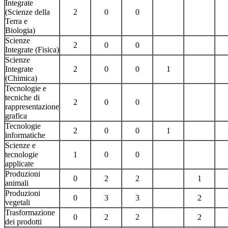
Integrate
(Scienze della
2
0
0
Terra e
Biologia)
Scienze
2
0
0
Integrate (Fisica)
Scienze
Integrate
2
0
0
1
(Chimica)
Tecnologie e
tecniche di
2
0
0
rappresentazione
grafica
Tecnologie
2
0
0
1
informatiche
Scienze e
tecnologie
1
0
0
applicate
Produzioni
0
2
2
1
animali
Produzioni
0
3
3
2
vegetali
Trasformazione
0
2
2
2
dei prodotti