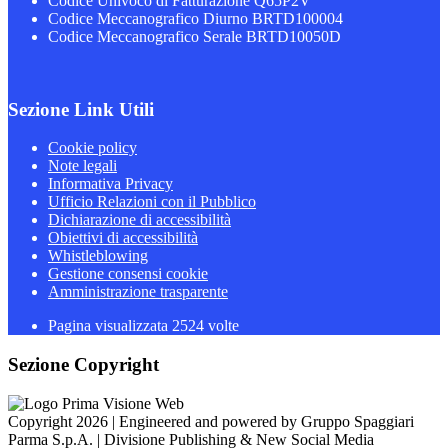
Codice Univoco di Fatturazione Q65P2V
Codice Meccanografico Diurno BRTD100004
Codice Meccanografico Serale BRTD10050D
Sezione Link Utili
Cookie policy
Note legali
Informativa Privacy
Ufficio Relazioni con il Pubblico
Dichiarazione di accessibilità
Obiettivi di accessibilità
Whistleblowing
Gestione consensi cookie
Amministrazione trasparente
Pagina visualizzata
2524
volte
Sezione Copyright
Copyright 2026 | Engineered and powered by Gruppo Spaggiari
Parma S.p.A. | Divisione Publishing & New Social Media