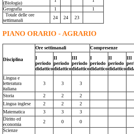
1
1
(Biologia)
Geografia
1
1
Totale delle ore
24
24
23
settimanali
PIANO ORARIO - AGRARIO
Ore settimanali
Compresenze
I
II
III
I
II
III
Disciplina
periodo
periodo
periodo
periodo
periodo
per
didattico
didattico
didattico
didattico
didattico
did
Lingua e
letteratura
3
3
3
italiana
Storia
2
2
2
Lingua inglese
2
2
2
Matematica
3
3
3
Diritto ed
2
0
0
economia
Scienze