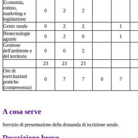
Economia,
estimo,
0
2
2
marketing e
legislazione
Genio rurale
0
2
2
1
Biotecnologie
0
2
0
1
agrarie
Gestione
dell'ambiente e
0
0
2
del territorio
23
23
23
Ore di
esercitazioni
0
7
7
0
7
pratiche
(compresenza)
A cosa serve
Servizio di presentazione della domanda di iscrizione serale.
Descrizione breve