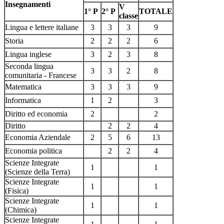
Insegnamenti
V
1° P
2° P
TOTALE
classe
Lingua e lettere italiane
3
3
3
9
Storia
2
2
2
6
Lingua inglese
3
2
3
8
Seconda lingua
3
3
2
8
comunitaria - Francese
Matematica
3
3
3
9
Informatica
1
2
3
Diritto ed economia
2
2
Diritto
2
2
4
Economia Aziendale
2
5
6
13
Economia politica
2
2
4
Scienze Integrate
1
1
(Scienze della Terra)
Scienze Integrate
1
1
(Fisica)
Scienze Integrate
1
1
(Chimica)
Scienze Integrate