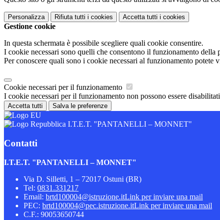
Personalizza
Rifiuta tutti
i cookies
Accetta tutti
i cookies
Gestione cookie
In questa schermata è possibile scegliere quali cookie consentire.
I cookie necessari sono quelli che consentono il funzionamento della pi
Per conoscere quali sono i cookie necessari al funzionamento potete v
Cookie necessari per il funzionamento
I cookie necessari per il funzionamento non possono essere disabilitati.
Accetta tutti
Salva le preferenze
I.T.E.T. "PANTANELLI – MONNET"
Contatti
I.T.E.T. "PANTANELLI – MONNET"
Via D. Silletti, 1 – 72017 Ostuni (BR)
Tel:
0831.331217
Email:
brtd100004@istruzione.it
Link per inviare una mail
PEC:
brtd100004@pec.istruzione.it
Link per inviare una mail
C.F.: 90053650744