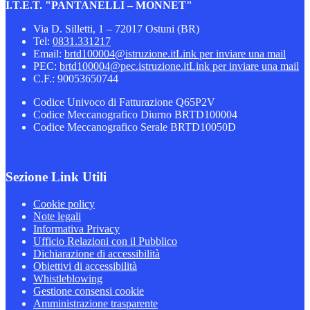
I.T.E.T. "PANTANELLI – MONNET"
Via D. Silletti, 1 – 72017 Ostuni (BR)
Tel:
0831.331217
Email:
brtd100004@istruzione.it
Link per inviare una mail
PEC:
brtd100004@pec.istruzione.it
Link per inviare una mail
C.F.: 90053650744
Codice Univoco di Fatturazione Q65P2V
Codice Meccanografico Diurno BRTD100004
Codice Meccanografico Serale BRTD10050D
Sezione Link Utili
Cookie policy
Note legali
Informativa Privacy
Ufficio Relazioni con il Pubblico
Dichiarazione di accessibilità
Obiettivi di accessibilità
Whistleblowing
Gestione consensi cookie
Amministrazione trasparente