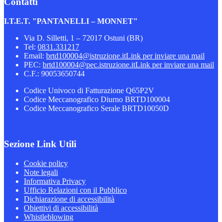
Contatti
I.T.E.T. "PANTANELLI – MONNET"
Via D. Silletti, 1 – 72017 Ostuni (BR)
Tel:
0831.331217
Email:
brtd100004@istruzione.it
Link per inviare una mail
PEC:
brtd100004@pec.istruzione.it
Link per inviare una mail
C.F.: 90053650744
Codice Univoco di Fatturazione Q65P2V
Codice Meccanografico Diurno BRTD100004
Codice Meccanografico Serale BRTD10050D
Sezione Link Utili
Cookie policy
Note legali
Informativa Privacy
Ufficio Relazioni con il Pubblico
Dichiarazione di accessibilità
Obiettivi di accessibilità
Whistleblowing