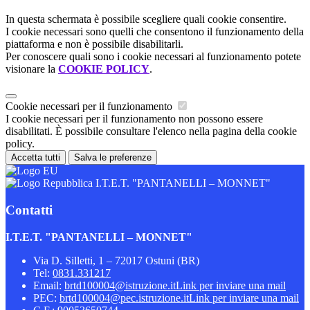
In questa schermata è possibile scegliere quali cookie consentire.
I cookie necessari sono quelli che consentono il funzionamento della
piattaforma e non è possibile disabilitarli.
Per conoscere quali sono i cookie necessari al funzionamento potete
visionare la
COOKIE POLICY
.
Cookie necessari per il funzionamento
I cookie necessari per il funzionamento non possono essere
disabilitati. È possibile consultare l'elenco nella pagina della cookie
policy.
Accetta tutti
Salva le preferenze
I.T.E.T. "PANTANELLI – MONNET"
Contatti
I.T.E.T. "PANTANELLI – MONNET"
Via D. Silletti, 1 – 72017 Ostuni (BR)
Tel:
0831.331217
Email:
brtd100004@istruzione.it
Link per inviare una mail
PEC:
brtd100004@pec.istruzione.it
Link per inviare una mail