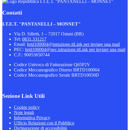
I.T.E.T. "PANTANELLI – MONNET"
Contatti
I.T.E.T. "PANTANELLI – MONNET"
Via D. Silletti, 1 – 72017 Ostuni (BR)
Tel:
0831.331217
Email:
brtd100004@istruzione.it
Link per inviare una mail
PEC:
brtd100004@pec.istruzione.it
Link per inviare una mail
C.F.: 90053650744
Codice Univoco di Fatturazione Q65P2V
Codice Meccanografico Diurno BRTD100004
Codice Meccanografico Serale BRTD10050D
Sezione Link Utili
Cookie policy
Note legali
Informativa Privacy
Ufficio Relazioni con il Pubblico
Dichiarazione di accessibilità