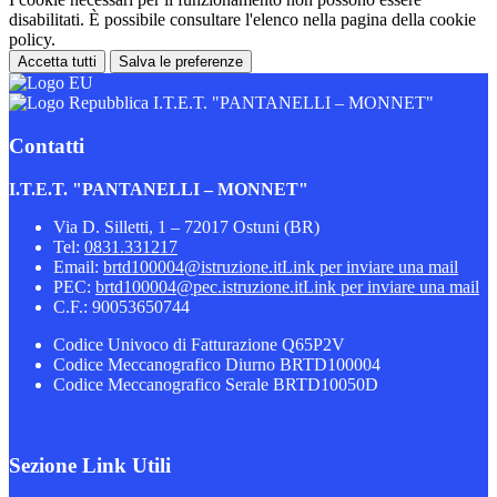
disabilitati. È possibile consultare l'elenco nella pagina della cookie
policy.
Accetta tutti
Salva le preferenze
I.T.E.T. "PANTANELLI – MONNET"
Contatti
I.T.E.T. "PANTANELLI – MONNET"
Via D. Silletti, 1 – 72017 Ostuni (BR)
Tel:
0831.331217
Email:
brtd100004@istruzione.it
Link per inviare una mail
PEC:
brtd100004@pec.istruzione.it
Link per inviare una mail
C.F.: 90053650744
Codice Univoco di Fatturazione Q65P2V
Codice Meccanografico Diurno BRTD100004
Codice Meccanografico Serale BRTD10050D
Sezione Link Utili