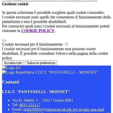
Gestione cookie
In questa schermata è possibile scegliere quali cookie consentire.
I cookie necessari sono quelli che consentono il funzionamento della
piattaforma e non è possibile disabilitarli.
Per conoscere quali sono i cookie necessari al funzionamento potete
visionare la
COOKIE POLICY
.
Cookie necessari per il funzionamento
I cookie necessari per il funzionamento non possono essere
disabilitati. È possibile consultare l'elenco nella pagina della cookie
policy.
Accetta tutti
Salva le preferenze
I.T.E.T. "PANTANELLI – MONNET"
Contatti
I.T.E.T. "PANTANELLI – MONNET"
Via D. Silletti, 1 – 72017 Ostuni (BR)
Tel:
0831.331217
Email:
brtd100004@istruzione.it
Link per inviare una mail