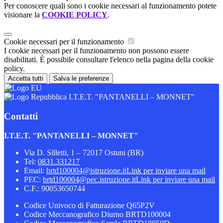
Per conoscere quali sono i cookie necessari al funzionamento potete
visionare la
COOKIE POLICY
.
Cookie necessari per il funzionamento
I cookie necessari per il funzionamento non possono essere
disabilitati. È possibile consultare l'elenco nella pagina della cookie
policy.
Accetta tutti
Salva le preferenze
I.T.E.T. "PANTANELLI – MONNET"
Contatti
I.T.E.T. "PANTANELLI – MONNET"
Via D. Silletti, 1 – 72017 Ostuni (BR)
Tel:
0831.331217
Email:
brtd100004@istruzione.it
Link per inviare una mail
PEC:
brtd100004@pec.istruzione.it
Link per inviare una mail
C.F.: 90053650744
Codice Univoco di Fatturazione Q65P2V
Codice Meccanografico Diurno BRTD100004