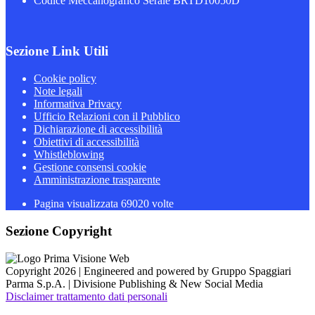
Codice Meccanografico Serale BRTD10050D
Sezione Link Utili
Cookie policy
Note legali
Informativa Privacy
Ufficio Relazioni con il Pubblico
Dichiarazione di accessibilità
Obiettivi di accessibilità
Whistleblowing
Gestione consensi cookie
Amministrazione trasparente
Pagina visualizzata
69020
volte
Sezione Copyright
Copyright 2026 | Engineered and powered by Gruppo Spaggiari
Parma S.p.A. | Divisione Publishing & New Social Media
Disclaimer trattamento dati personali