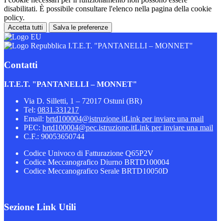
disabilitati. È possibile consultare l'elenco nella pagina della cookie
policy.
Accetta tutti
Salva le preferenze
I.T.E.T. "PANTANELLI – MONNET"
Contatti
I.T.E.T. "PANTANELLI – MONNET"
Via D. Silletti, 1 – 72017 Ostuni (BR)
Tel:
0831.331217
Email:
brtd100004@istruzione.it
Link per inviare una mail
PEC:
brtd100004@pec.istruzione.it
Link per inviare una mail
C.F.: 90053650744
Codice Univoco di Fatturazione Q65P2V
Codice Meccanografico Diurno BRTD100004
Codice Meccanografico Serale BRTD10050D
Sezione Link Utili