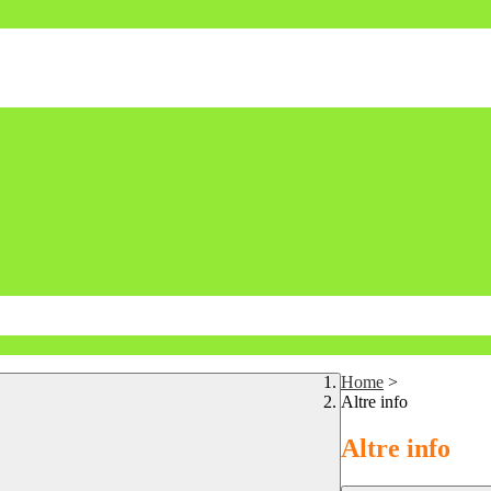
Home
>
Altre info
Altre info