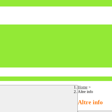
Home
>
Altre info
Altre info