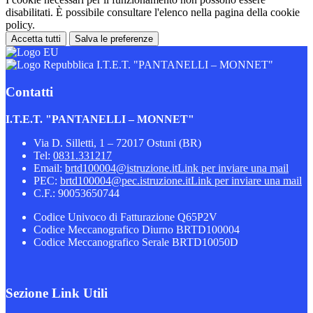
disabilitati. È possibile consultare l'elenco nella pagina della cookie
policy.
Accetta tutti
Salva le preferenze
I.T.E.T. "PANTANELLI – MONNET"
Contatti
I.T.E.T. "PANTANELLI – MONNET"
Via D. Silletti, 1 – 72017 Ostuni (BR)
Tel:
0831.331217
Email:
brtd100004@istruzione.it
Link per inviare una mail
PEC:
brtd100004@pec.istruzione.it
Link per inviare una mail
C.F.: 90053650744
Codice Univoco di Fatturazione Q65P2V
Codice Meccanografico Diurno BRTD100004
Codice Meccanografico Serale BRTD10050D
Sezione Link Utili