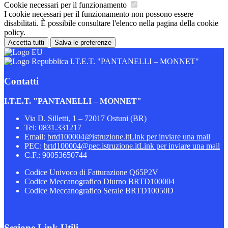
Cookie necessari per il funzionamento
I cookie necessari per il funzionamento non possono essere
disabilitati. È possibile consultare l'elenco nella pagina della cookie
policy.
Accetta tutti
Salva le preferenze
I.T.E.T. "PANTANELLI – MONNET"
Contatti
I.T.E.T. "PANTANELLI – MONNET"
Via D. Silletti, 1 – 72017 Ostuni (BR)
Tel:
0831.331217
Email:
brtd100004@istruzione.it
Link per inviare una mail
PEC:
brtd100004@pec.istruzione.it
Link per inviare una mail
C.F.: 90053650744
Codice Univoco di Fatturazione Q65P2V
Codice Meccanografico Diurno BRTD100004
Codice Meccanografico Serale BRTD10050D
Sezione Link Utili