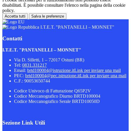
disabilitati. È possibile consultare l'elenco nella pagina della cookie
policy.
Accetta tutti
Salva le preferenze
I.T.E.T. "PANTANELLI – MONNET"
Contatti
I.T.E.T. "PANTANELLI – MONNET"
Via D. Silletti, 1 – 72017 Ostuni (BR)
Tel:
0831.331217
Email:
brtd100004@istruzione.it
Link per inviare una mail
PEC:
brtd100004@pec.istruzione.it
Link per inviare una mail
C.F.: 90053650744
Codice Univoco di Fatturazione Q65P2V
Codice Meccanografico Diurno BRTD100004
Codice Meccanografico Serale BRTD10050D
Sezione Link Utili