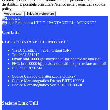
disabilitati. È possibile consultare l'elenco nella pagina della cookie
policy.
Accetta tutti
Salva le preferenze
I.T.E.T. "PANTANELLI – MONNET"
Contatti
I.T.E.T. "PANTANELLI – MONNET"
Via D. Silletti, 1 – 72017 Ostuni (BR)
Tel:
0831.331217
Email:
brtd100004@istruzione.it
Link per inviare una mail
PEC:
brtd100004@pec.istruzione.it
Link per inviare una mail
C.F.: 90053650744
Codice Univoco di Fatturazione Q65P2V
Codice Meccanografico Diurno BRTD100004
Codice Meccanografico Serale BRTD10050D
Sezione Link Utili